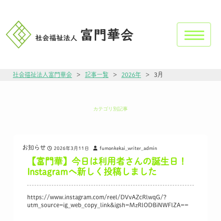
社会福祉法人富門華会
>
記事一覧
>
2026年
>
3月
カテゴリ別記事
お知らせ
2026年3月11日
fumonkekai_writer_admin
【富門華】今日は利用者さんの誕生日！
Instagramへ新しく投稿しました
https://www.instagram.com/reel/DVvAZcRlwqG/?
utm_source=ig_web_copy_link&igsh=MzRlODBiNWFlZA==